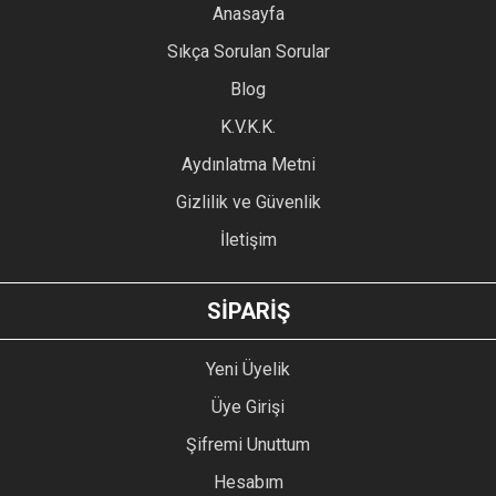
YORUM YAZ
Anasayfa
Ürün resmi kalitesiz, bozuk veya görüntülenemiyor.
Sıkça Sorulan Sorular
Ürün açıklamasında eksik bilgiler bulunuyor.
Blog
Ürün bilgilerinde hatalar bulunuyor.
Ürün fiyatı diğer sitelerden daha pahalı.
K.V.K.K.
Bu ürüne benzer farklı alternatifler olmalı.
Aydınlatma Metni
Gizlilik ve Güvenlik
İletişim
GÖNDER
SİPARİŞ
Yeni Üyelik
Üye Girişi
Şifremi Unuttum
Hesabım