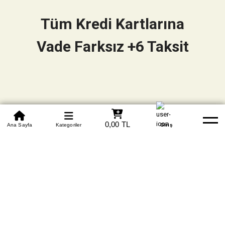
Tüm Kredi Kartlarına
Vade Farksız +6 Taksit
0850 305 09 70
0,00 TL
Beden Tablosu
Ana Sayfa
Kategoriler
Banka Hesapları
Whatsapp
Yardım
Giriş