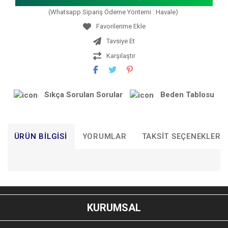
(Whatsapp Sipariş Ödeme Yöntemi : Havale)
Tavsiye Et
Karşılaştır
Sıkça Sorulan Sorular
Beden Tablosu
ÜRÜN BILGISI
YORUMLAR
TAKSIT SEÇENEKLERI
Bu ürünün fiyat bilgisi, resim, ürün açıklamalarında ve diğer
konularda yetersiz gördüğünüz noktaları öneri formunu
Bu ürüne ilk yorumu siz yapın!
kullanarak tarafımıza iletebilirsiniz.
KURUMSAL
Görüş ve önerileriniz için teşekkür ederiz.