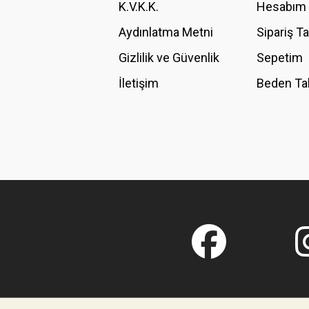
K.V.K.K.
Hesabım
Bu ürüne benzer farklı alternatifler olmalı.
Aydınlatma Metni
Sipariş T
Gizlilik ve Güvenlik
Sepetim
İletişim
Beden Ta