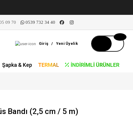
05 09 70
0539 732 34 40
Giriş
/
Yeni Üyelik
Şapka & Kep
TERMAL
İNDIRIMLI ÜRÜNLER
s Bandı (2,5 cm / 5 m)