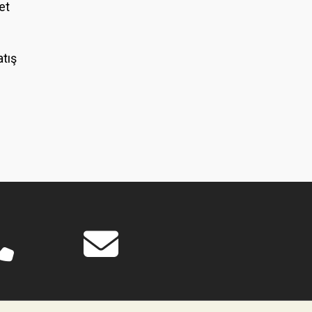
et
atış