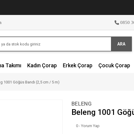
m
0850 3
ARA
ma Takımı
Kadın Çorap
Erkek Çorap
Çocuk Çorap
g 1001 Göğüs Bandı (2,5 cm / 5 m)
BELENG
Beleng 1001 Göğü
0 - Yorum Yap