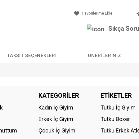
Sıkça Soru
TAKSIT SEÇENEKLERI
ÖNERILERINIZ
da yetersiz gördüğünüz noktaları öneri formunu kullanarak tarafımıza iletebilirs
KATEGORİLER
ETİKETLER
Bu ürüne ilk yorumu siz yapın!
ik
Kadın İç Giyim
Tutku İç Giyim
YORUM YAZ
Erkek İç Giyim
Tutku Boxer
Unuttum
Çocuk İç Giyim
Tutku Erkek Atl