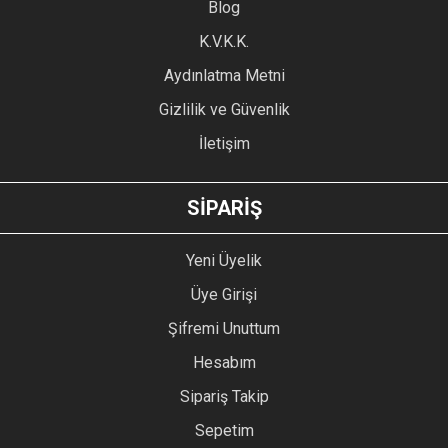
Blog
Ürün bilgilerinde hatalar bulunuyor.
Ürün fiyatı diğer sitelerden daha pahalı.
K.V.K.K.
Bu ürüne benzer farklı alternatifler olmalı.
Aydınlatma Metni
Gizlilik ve Güvenlik
İletişim
GÖNDER
SİPARİŞ
Yeni Üyelik
Üye Girişi
Şifremi Unuttum
Hesabım
Sipariş Takip
Sepetim