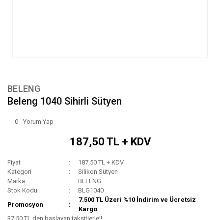
BELENG
Beleng 1040 Sihirli Sütyen
0 - Yorum Yap
187,50 TL + KDV
Fiyat
187,50 TL + KDV
Kategori
Silikon Sütyen
Marka
BELENG
Stok Kodu
BLG1040
7.500 TL Üzeri %10 İndirim ve Ücretsiz
Promosyon
Kargo
37,50 TL den başlayan taksitlerle!!