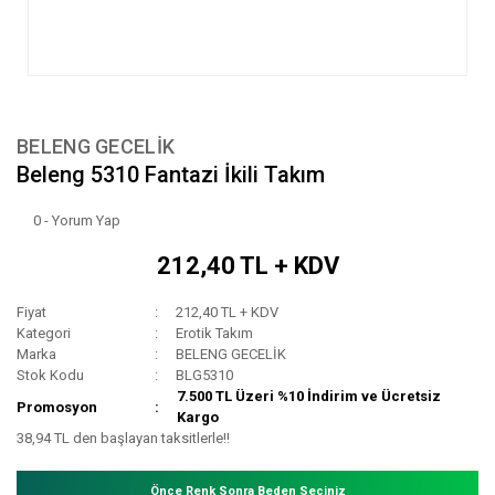
BELENG GECELİK
Beleng 5310 Fantazi İkili Takım
0 - Yorum Yap
212,40 TL + KDV
Fiyat
212,40 TL + KDV
Kategori
Erotik Takım
Marka
BELENG GECELİK
Stok Kodu
BLG5310
7.500 TL Üzeri %10 İndirim ve Ücretsiz
Promosyon
Kargo
38,94 TL den başlayan taksitlerle!!
Önce Renk Sonra Beden Seçiniz