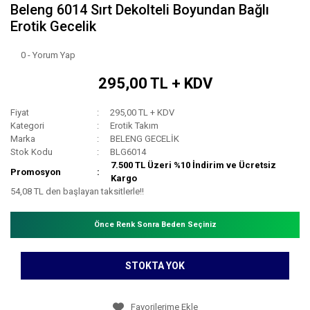
Beleng 6014 Sırt Dekolteli Boyundan Bağlı
Erotik Gecelik
0 - Yorum Yap
295,00 TL + KDV
Fiyat
295,00 TL + KDV
Kategori
Erotik Takım
Marka
BELENG GECELİK
Stok Kodu
BLG6014
7.500 TL Üzeri %10 İndirim ve Ücretsiz
Promosyon
Kargo
54,08 TL den başlayan taksitlerle!!
Önce Renk Sonra Beden Seçiniz
STOKTA YOK