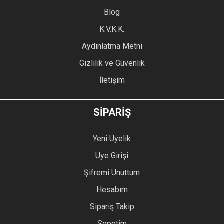
Blog
Ürün bilgilerinde hatalar bulunuyor.
Ürün fiyatı diğer sitelerden daha pahalı.
K.V.K.K.
Bu ürüne benzer farklı alternatifler olmalı.
Aydınlatma Metni
Gizlilik ve Güvenlik
İletişim
GÖNDER
SİPARİŞ
Yeni Üyelik
Üye Girişi
Şifremi Unuttum
Hesabım
Sipariş Takip
Sepetim