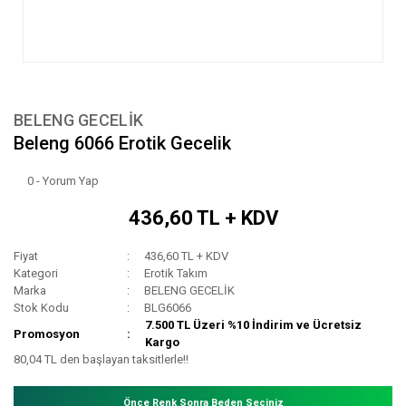
BELENG GECELİK
Beleng 6066 Erotik Gecelik
0 - Yorum Yap
436,60 TL + KDV
Fiyat
436,60 TL + KDV
Kategori
Erotik Takım
Marka
BELENG GECELİK
Stok Kodu
BLG6066
7.500 TL Üzeri %10 İndirim ve Ücretsiz
Promosyon
Kargo
80,04 TL den başlayan taksitlerle!!
Önce Renk Sonra Beden Seçiniz