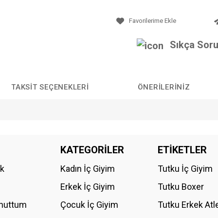
Sıkça Soru
TAKSIT SEÇENEKLERI
ÖNERILERINIZ
da yetersiz gördüğünüz noktaları öneri formunu kullanarak tarafımıza iletebilirs
KATEGORİLER
ETİKETLER
Bu ürüne ilk yorumu siz yapın!
ik
Kadın İç Giyim
Tutku İç Giyim
YORUM YAZ
Erkek İç Giyim
Tutku Boxer
Unuttum
Çocuk İç Giyim
Tutku Erkek Atl