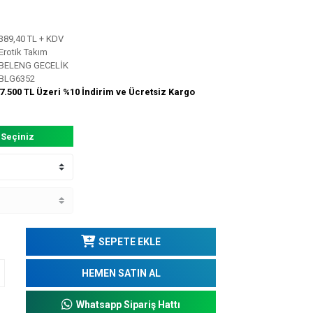
389,40 TL + KDV
Erotik Takım
BELENG GECELİK
BLG6352
7.500 TL Üzeri %10 İndirim ve Ücretsiz Kargo
 Seçiniz
SEPETE EKLE
HEMEN SATIN AL
Whatsapp Sipariş Hattı