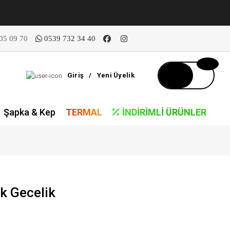
05 09 70
0539 732 34 40
Giriş
/
Yeni Üyelik
Şapka & Kep
TERMAL
İNDIRIMLI ÜRÜNLER
k Gecelik