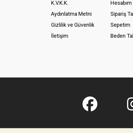
K.V.K.K.
Hesabım
Bu ürüne benzer farklı alternatifler olmalı.
Aydınlatma Metni
Sipariş T
Gizlilik ve Güvenlik
Sepetim
İletişim
Beden Ta