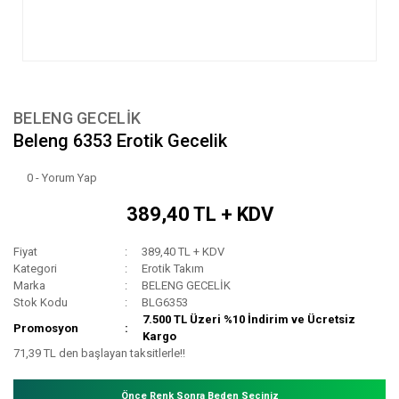
BELENG GECELİK
Beleng 6353 Erotik Gecelik
0 - Yorum Yap
389,40 TL + KDV
Fiyat
389,40 TL + KDV
Kategori
Erotik Takım
Marka
BELENG GECELİK
Stok Kodu
BLG6353
7.500 TL Üzeri %10 İndirim ve Ücretsiz
Promosyon
Kargo
71,39 TL den başlayan taksitlerle!!
Önce Renk Sonra Beden Seçiniz