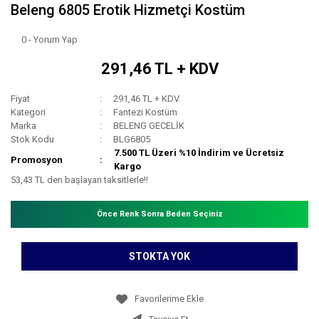
Beleng 6805 Erotik Hizmetçi Kostüm
0 - Yorum Yap
291,46 TL + KDV
Fiyat
291,46 TL + KDV
Kategori
Fantezi Kostüm
Marka
BELENG GECELİK
Stok Kodu
BLG6805
7.500 TL Üzeri %10 İndirim ve Ücretsiz
Promosyon
Kargo
53,43 TL den başlayan taksitlerle!!
Önce Renk Sonra Beden Seçiniz
STOKTA YOK