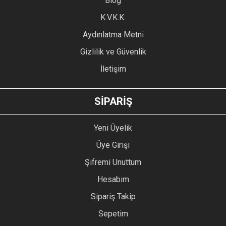
Blog
Ürün bilgilerinde hatalar bulunuyor.
Ürün fiyatı diğer sitelerden daha pahalı.
K.V.K.K.
Bu ürüne benzer farklı alternatifler olmalı.
Aydınlatma Metni
Gizlilik ve Güvenlik
İletişim
GÖNDER
SİPARİŞ
Yeni Üyelik
Üye Girişi
Şifremi Unuttum
Hesabım
Sipariş Takip
Sepetim