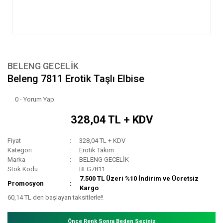
BELENG GECELİK
Beleng 7811 Erotik Taşlı Elbise
0 - Yorum Yap
328,04 TL + KDV
Fiyat
328,04 TL + KDV
Kategori
Erotik Takım
Marka
BELENG GECELİK
Stok Kodu
BLG7811
7.500 TL Üzeri %10 İndirim ve Ücretsiz
Promosyon
Kargo
60,14 TL den başlayan taksitlerle!!
Önce Renk Sonra Beden Seçiniz