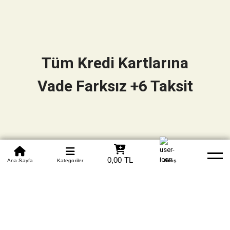
Tüm Kredi Kartlarına
Vade Farksız +6 Taksit
0850 305 09 70
0,00 TL
Beden Tablosu
Ana Sayfa
Kategoriler
Banka Hesapları
Whatsapp
Yardım
Giriş