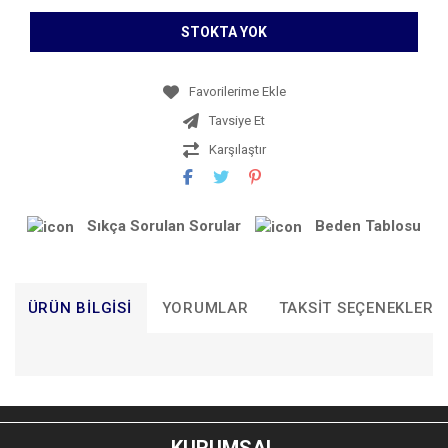
STOKTA YOK
Tavsiye Et
Karşılaştır
Sıkça Sorulan Sorular
Beden Tablosu
ÜRÜN BILGISI
YORUMLAR
TAKSIT SEÇENEKLERI
Bu ürünün fiyat bilgisi, resim, ürün açıklamalarında ve diğer
konularda yetersiz gördüğünüz noktaları öneri formunu
Bu ürüne ilk yorumu siz yapın!
kullanarak tarafımıza iletebilirsiniz.