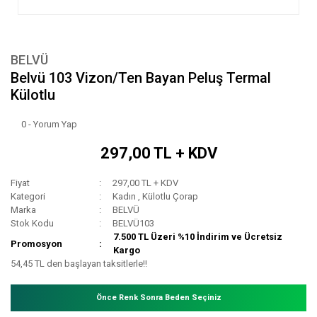
BELVÜ
Belvü 103 Vizon/Ten Bayan Peluş Termal
Külotlu
0 - Yorum Yap
297,00 TL + KDV
Fiyat
297,00 TL + KDV
Kategori
Kadın
,
Külotlu Çorap
Marka
BELVÜ
Stok Kodu
BELVÜ103
7.500 TL Üzeri %10 İndirim ve Ücretsiz
Promosyon
Kargo
54,45 TL den başlayan taksitlerle!!
Önce Renk Sonra Beden Seçiniz