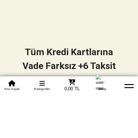
Tüm Kredi Kartlarına
Vade Farksız +6 Taksit
0850 305 09 70
0,00 TL
Beden Tablosu
Ana Sayfa
Kategoriler
Banka Hesapları
Whatsapp
Yardım
Giriş