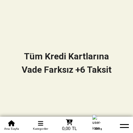
Tüm Kredi Kartlarına
Vade Farksız +6 Taksit
0850 305 09 70
0,00 TL
Beden Tablosu
Ana Sayfa
Kategoriler
Banka Hesapları
Whatsapp
Yardım
Giriş