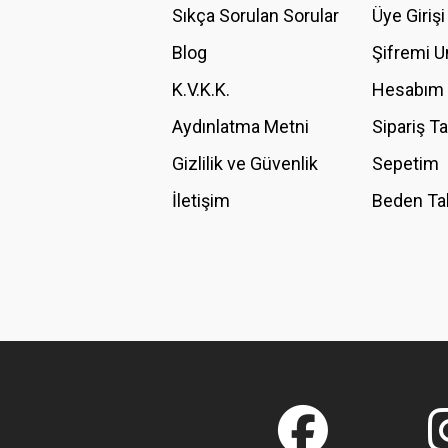
Ürün açıklamasında eksik bilgiler bulunuyor.
Sıkça Sorulan Sorular
Üye Girişi
Ürün bilgilerinde hatalar bulunuyor.
Blog
Şifremi 
Ürün fiyatı diğer sitelerden daha pahalı.
K.V.K.K.
Hesabım
Bu ürüne benzer farklı alternatifler olmalı.
Aydınlatma Metni
Sipariş T
Gizlilik ve Güvenlik
Sepetim
İletişim
Beden Ta