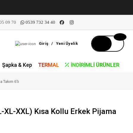
05 09 70
0539 732 34 40
Giriş
/
Yeni Üyelik
Şapka & Kep
TERMAL
İNDIRIMLI ÜRÜNLER
a Takım 6'lı
-XL-XXL) Kısa Kollu Erkek Pijama