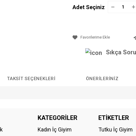
Adet Seçiniz
Sıkça Soru
TAKSIT SEÇENEKLERI
ÖNERILERINIZ
da yetersiz gördüğünüz noktaları öneri formunu kullanarak tarafımıza iletebilirs
KATEGORİLER
ETİKETLER
Bu ürüne ilk yorumu siz yapın!
ik
Kadın İç Giyim
Tutku İç Giyim
YORUM YAZ