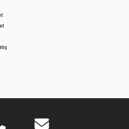
et
et
atış