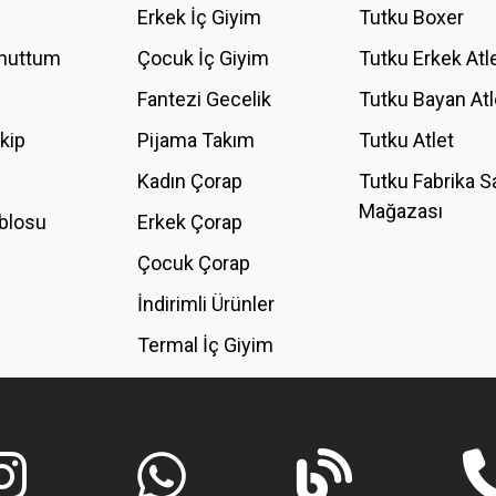
Erkek İç Giyim
Tutku Boxer
Unuttum
Çocuk İç Giyim
Tutku Erkek Atl
Fantezi Gecelik
Tutku Bayan Atl
akip
Pijama Takım
Tutku Atlet
Kadın Çorap
Tutku Fabrika S
Mağazası
blosu
Erkek Çorap
GÖNDER
Çocuk Çorap
İndirimli Ürünler
Termal İç Giyim