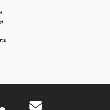
et
et
atış