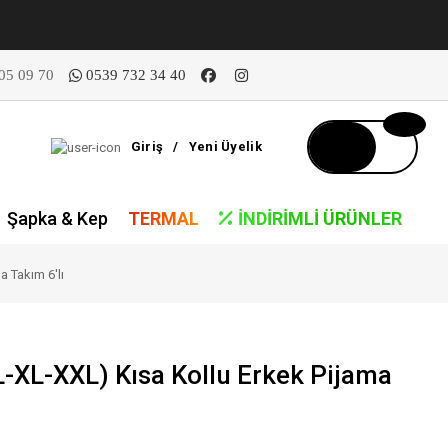
05 09 70
0539 732 34 40
Giriş
/
Yeni Üyelik
Şapka & Kep
TERMAL
İNDIRIMLI ÜRÜNLER
a Takım 6'lı
-XL-XXL) Kısa Kollu Erkek Pijama