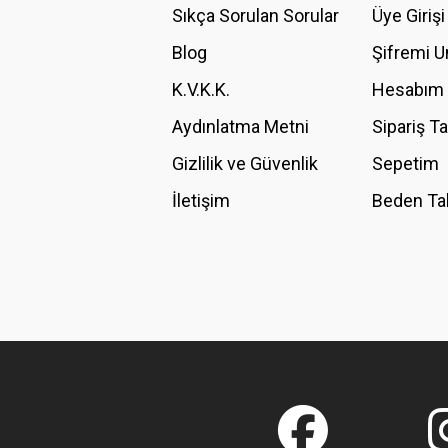
Ürün açıklamasında eksik bilgiler bulunuyor.
Sıkça Sorulan Sorular
Üye Girişi
Ürün bilgilerinde hatalar bulunuyor.
Blog
Şifremi 
Ürün fiyatı diğer sitelerden daha pahalı.
K.V.K.K.
Hesabım
Bu ürüne benzer farklı alternatifler olmalı.
Aydınlatma Metni
Sipariş T
Gizlilik ve Güvenlik
Sepetim
İletişim
Beden Ta