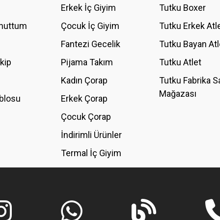
Erkek İç Giyim
Tutku Boxer
Unuttum
Çocuk İç Giyim
Tutku Erkek Atl
Fantezi Gecelik
Tutku Bayan Atl
akip
Pijama Takım
Tutku Atlet
Kadın Çorap
Tutku Fabrika S
Mağazası
blosu
Erkek Çorap
GÖNDER
Çocuk Çorap
İndirimli Ürünler
Termal İç Giyim