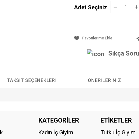
Adet Seçiniz
Sıkça Soru
TAKSIT SEÇENEKLERI
ÖNERILERINIZ
da yetersiz gördüğünüz noktaları öneri formunu kullanarak tarafımıza iletebilirs
KATEGORİLER
ETİKETLER
Bu ürüne ilk yorumu siz yapın!
ik
Kadın İç Giyim
Tutku İç Giyim
YORUM YAZ