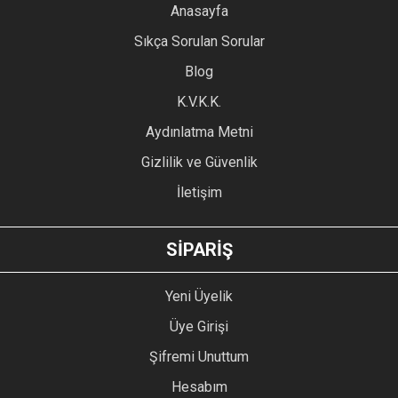
YORUM YAZ
Anasayfa
Ürün resmi kalitesiz, bozuk veya görüntülenemiyor.
Sıkça Sorulan Sorular
Ürün açıklamasında eksik bilgiler bulunuyor.
Blog
Ürün bilgilerinde hatalar bulunuyor.
Ürün fiyatı diğer sitelerden daha pahalı.
K.V.K.K.
Bu ürüne benzer farklı alternatifler olmalı.
Aydınlatma Metni
Gizlilik ve Güvenlik
İletişim
GÖNDER
SİPARİŞ
Yeni Üyelik
Üye Girişi
Şifremi Unuttum
Hesabım