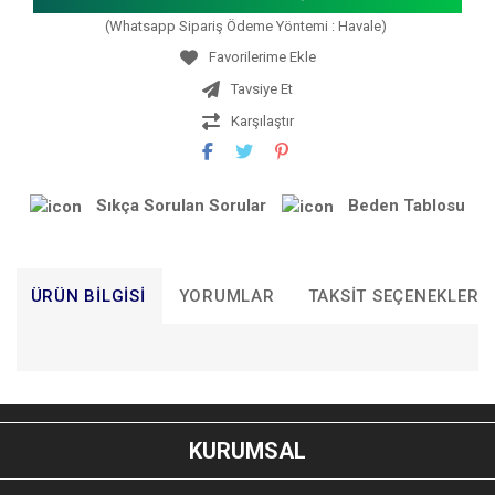
(Whatsapp Sipariş Ödeme Yöntemi : Havale)
Tavsiye Et
Karşılaştır
Sıkça Sorulan Sorular
Beden Tablosu
ÜRÜN BILGISI
YORUMLAR
TAKSIT SEÇENEKLERI
Bu ürünün fiyat bilgisi, resim, ürün açıklamalarında ve diğer
konularda yetersiz gördüğünüz noktaları öneri formunu
Bu ürüne ilk yorumu siz yapın!
kullanarak tarafımıza iletebilirsiniz.
KURUMSAL
Görüş ve önerileriniz için teşekkür ederiz.