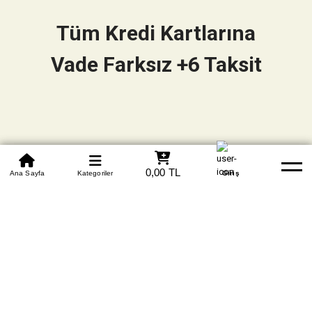
Tüm Kredi Kartlarına
Vade Farksız +6 Taksit
0850 305 09 70
0,00 TL
Beden Tablosu
Ana Sayfa
Kategoriler
Banka Hesapları
Whatsapp
Yardım
Giriş