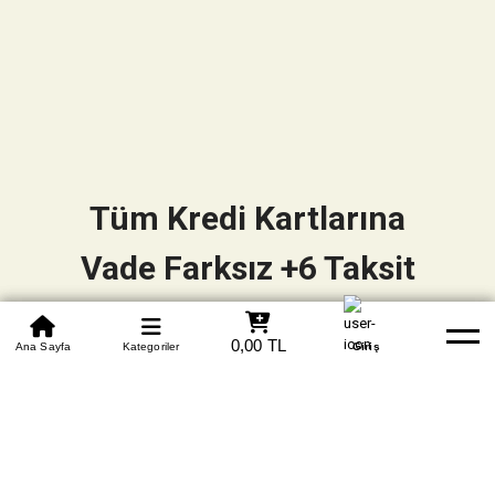
Tüm Kredi Kartlarına
Vade Farksız +6 Taksit
0850 305 09 70
0,00 TL
Beden Tablosu
Ana Sayfa
Kategoriler
Banka Hesapları
Whatsapp
Yardım
Giriş