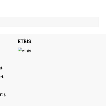
iniz.
ETBİS
et
et
atış