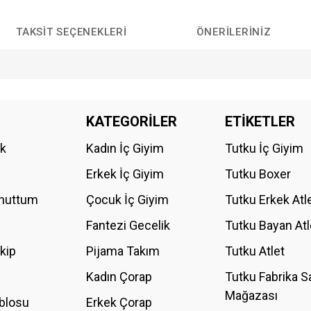
TAKSIT SEÇENEKLERI
ÖNERILERINIZ
da yetersiz gördüğünüz noktaları öneri formunu kullanarak tarafımıza iletebilirs
KATEGORİLER
ETİKETLER
ik
Kadın İç Giyim
Tutku İç Giyim
Erkek İç Giyim
Tutku Boxer
Unuttum
Çocuk İç Giyim
Tutku Erkek Atl
Fantezi Gecelik
Tutku Bayan Atl
akip
Pijama Takım
Tutku Atlet
Kadın Çorap
Tutku Fabrika S
Mağazası
blosu
Erkek Çorap