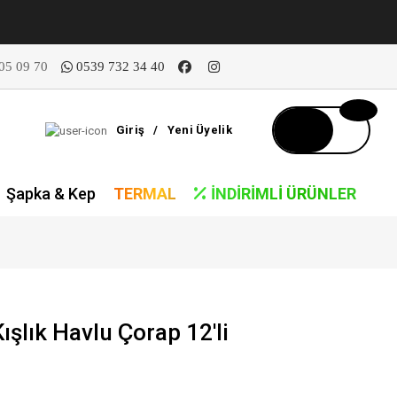
05 09 70
0539 732 34 40
Giriş
/
Yeni Üyelik
Şapka & Kep
TERMAL
İNDIRIMLI ÜRÜNLER
ışlık Havlu Çorap 12'li