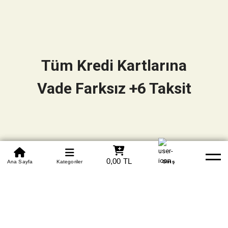
Tüm Kredi Kartlarına
Vade Farksız +6 Taksit
0850 305 09 70
0,00 TL
Beden Tablosu
Ana Sayfa
Kategoriler
Banka Hesapları
Whatsapp
Yardım
Giriş