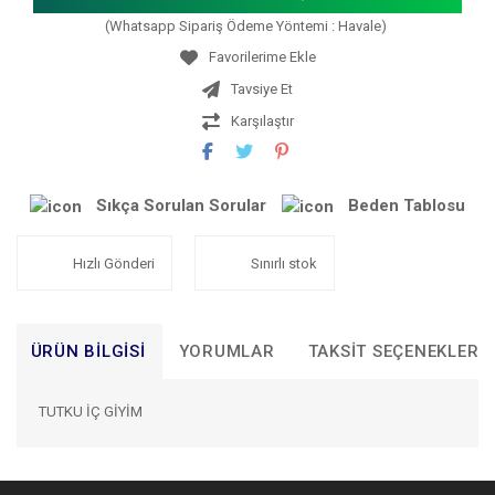
(Whatsapp Sipariş Ödeme Yöntemi : Havale)
Tavsiye Et
Karşılaştır
Sıkça Sorulan Sorular
Beden Tablosu
Hızlı Gönderi
Sınırlı stok
ÜRÜN BILGISI
YORUMLAR
TAKSIT SEÇENEKLERI
TUTKU İÇ GİYİM
Bu ürünün fiyat bilgisi, resim, ürün açıklamalarında ve diğer