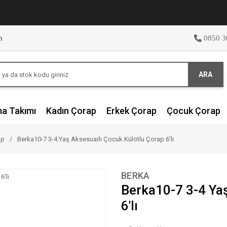
m
0850 3
ARA
ma Takımı
Kadın Çorap
Erkek Çorap
Çocuk Çorap
ap
Berka10-7 3-4 Yaş Aksesuarlı Çocuk Külotlu Çorap 6'lı
BERKA
Berka10-7 3-4 Ya
6'lı