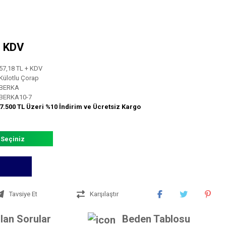
+ KDV
57,18 TL + KDV
Külotlu Çorap
BERKA
BERKA10-7
7.500 TL Üzeri %10 İndirim ve Ücretsiz Kargo
 Seçiniz
Tavsiye Et
Karşılaştır
lan Sorular
Beden Tablosu