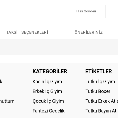
Hızlı Gönderi
TAKSIT SEÇENEKLERI
ÖNERILERINIZ
da yetersiz gördüğünüz noktaları öneri formunu kullanarak tarafımıza iletebilirs
KATEGORİLER
ETİKETLER
Bu ürüne ilk yorumu siz yapın!
ik
Kadın İç Giyim
Tutku İç Giyim
YORUM YAZ
Erkek İç Giyim
Tutku Boxer
Unuttum
Çocuk İç Giyim
Tutku Erkek Atl
Fantezi Gecelik
Tutku Bayan Atl