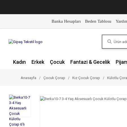
Banka Hesapları
Beden Tablosu
Yardı
Kadın
Erkek
Çocuk
Fantazi & Gecelik
Pija
Anasayfa
Çocuk Çorap
Kız Çocuk Çorap
Külotlu Çor