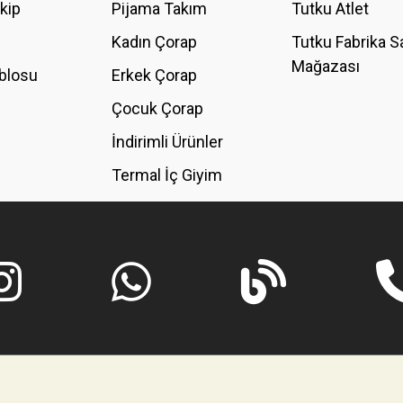
akip
Pijama Takım
Tutku Atlet
Kadın Çorap
Tutku Fabrika S
Mağazası
blosu
Erkek Çorap
GÖNDER
Çocuk Çorap
İndirimli Ürünler
Termal İç Giyim