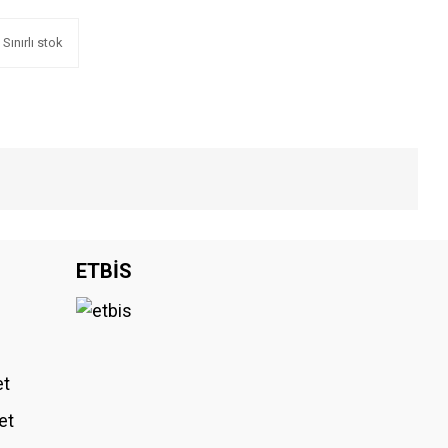
Sınırlı stok
iniz.
ETBİS
et
et