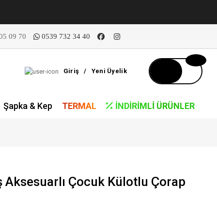
05 09 70
0539 732 34 40
Giriş
/
Yeni Üyelik
Şapka & Kep
TERMAL
İNDIRIMLI ÜRÜNLER
ş Aksesuarlı Çocuk Külotlu Çorap