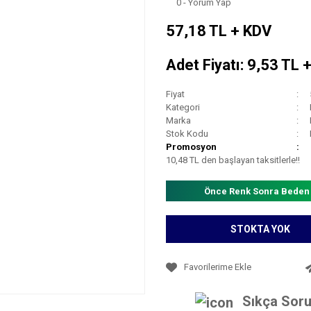
0 - Yorum Yap
57,18 TL + KDV
Adet Fiyatı: 9,53 TL 
Fiyat
Kategori
Marka
Stok Kodu
Promosyon
10,48 TL den başlayan taksitlerle!!
Önce Renk Sonra Beden
STOKTA YOK
Sıkça Soru