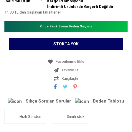
İndirimli Ürün
Kargo Promosyonu
İndirimli Ürünlerde Geçerli Değildir.
14,80 TL den başlayan taksitlerle!!
Önce Renk Sonra Beden Seçiniz
STOKTA YOK
Tavsiye Et
Karşılaştır
Sıkça Sorulan Sorular
Beden Tablosu
Hızlı Gönderi
Sınırlı stok