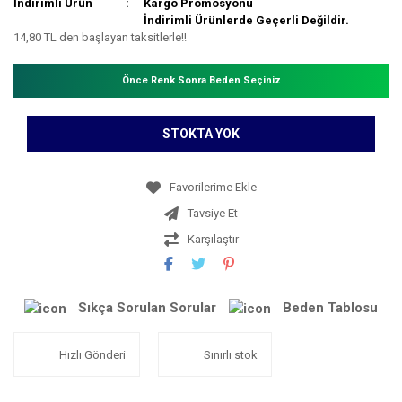
İndirimli Ürün
Kargo Promosyonu
İndirimli Ürünlerde Geçerli Değildir.
14,80 TL den başlayan taksitlerle!!
Önce Renk Sonra Beden Seçiniz
STOKTA YOK
Tavsiye Et
Karşılaştır
Sıkça Sorulan Sorular
Beden Tablosu
Hızlı Gönderi
Sınırlı stok