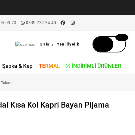
05 09 70
0539 732 34 40
Giriş
/
Yeni Üyelik
Şapka & Kep
TERMAL
İNDIRIMLI ÜRÜNLER
 Takımı
al Kısa Kol Kapri Bayan Pijama