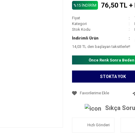
76,50 TL +
%15 İNDİRİM
Fiyat
Kategori
Stok Kodu
İndirimli Ürün
14,03 TL den başlayan taksitlerle!!
Önce Renk Sonra Beden
STOKTA YOK
Sıkça Soru
Hızlı Gönderi