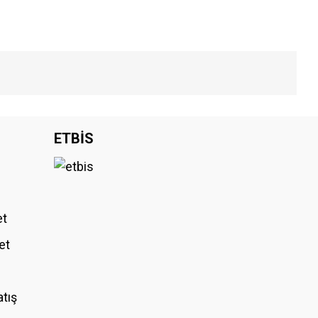
iniz.
ETBİS
et
et
atış