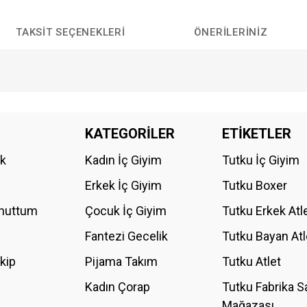
TAKSIT SEÇENEKLERI
ÖNERILERINIZ
da yetersiz gördüğünüz noktaları öneri formunu kullanarak tarafımıza iletebilirs
KATEGORİLER
ETİKETLER
Bu ürüne ilk yorumu siz yapın!
ik
Kadın İç Giyim
Tutku İç Giyim
YORUM YAZ
Erkek İç Giyim
Tutku Boxer
Unuttum
Çocuk İç Giyim
Tutku Erkek Atl
Fantezi Gecelik
Tutku Bayan Atl
akip
Pijama Takım
Tutku Atlet
Kadın Çorap
Tutku Fabrika S
Mağazası