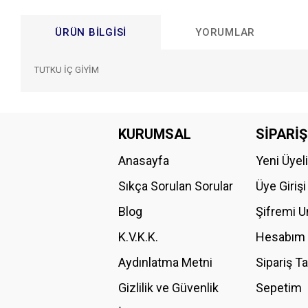
ÜRÜN BILGISI
YORUMLAR
TUTKU İÇ GİYİM
Bu ürünün fiyat bilgisi, resim, ürün açıklamalarında ve diğer konular
Görüş ve önerileriniz için teşekkür ederiz.
KURUMSAL
SİPARİŞ
Anasayfa
Yeni Üyel
Ürün resmi kalitesiz, bozuk veya görüntülenemiyor.
Ürün açıklamasında eksik bilgiler bulunuyor.
Sıkça Sorulan Sorular
Üye Girişi
Ürün bilgilerinde hatalar bulunuyor.
Blog
Şifremi 
Ürün fiyatı diğer sitelerden daha pahalı.
K.V.K.K.
Hesabım
Bu ürüne benzer farklı alternatifler olmalı.
Aydınlatma Metni
Sipariş T
Gizlilik ve Güvenlik
Sepetim