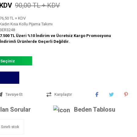
 KDV
90,00 TL + KDV
76,50 TL + KDV
Kadın Kısa Kollu Pijama Takımı
BER3248
7.500 TL Üzeri %10 İndirim ve Ücretsiz Kargo Promosyonu
İndirimli Ürünlerde Geçerli Değildir.
 Seçiniz
Tavsiye Et
Karşılaştır
lan Sorular
Beden Tablosu
Sınırlı stok