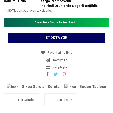
İndirimli Ürün
Kargo Promosyonu
İndirimli Ürünlerde Geçerli Değildir.
14,80 TL den başlayan taksitlerle!!
Önce Renk Sonra Beden Seçiniz
STOKTA YOK
Tavsiye Et
Karşılaştır
Sıkça Sorulan Sorular
Beden Tablosu
Hızlı Gönderi
Sınırlı stok