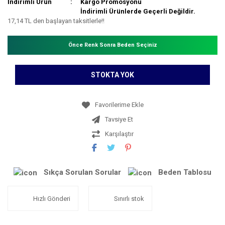
İndirimli Ürün
Kargo Promosyonu
İndirimli Ürünlerde Geçerli Değildir.
17,14 TL den başlayan taksitlerle!!
Önce Renk Sonra Beden Seçiniz
STOKTA YOK
Tavsiye Et
Karşılaştır
Sıkça Sorulan Sorular
Beden Tablosu
Hızlı Gönderi
Sınırlı stok