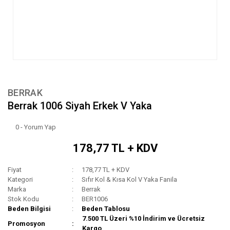
BERRAK
Berrak 1006 Siyah Erkek V Yaka
0 - Yorum Yap
178,77 TL + KDV
Fiyat
178,77 TL + KDV
Kategori
Sıfır Kol & Kısa Kol V Yaka Fanila
Marka
Berrak
Stok Kodu
BER1006
Beden Bilgisi
Beden Tablosu
7.500 TL Üzeri %10 İndirim ve Ücretsiz
Promosyon
Kargo