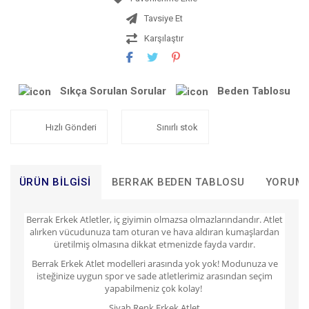
Tavsiye Et
Karşılaştır
Sıkça Sorulan Sorular
Beden Tablosu
Hızlı Gönderi
Sınırlı stok
ÜRÜN BILGISI
BERRAK BEDEN TABLOSU
YORUM
Berrak Erkek Atletler, iç giyimin olmazsa olmazlarındandır. Atlet
alırken vücudunuza tam oturan ve hava aldıran kumaşlardan
üretilmiş olmasına dikkat etmenizde fayda vardır.
Berrak Erkek Atlet modelleri arasında yok yok! Modunuza ve
isteğinize uygun spor ve sade atletlerimiz arasından seçim
yapabilmeniz çok kolay!
Siyah Renk Erkek Atlet