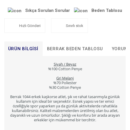
Sıkça Sorulan Sorular
Beden Tablosu
Hızlı Gönderi
Sınırlı stok
ÜRÜN BILGISI
BERRAK BEDEN TABLOSU
YORUM
Siyah / Beyaz
%100 Cotton Penye
Gri Melanj
%70 Poliester
%30 Cotton Penye
Berrak 1044 erkek kaşkorse atlet, şık ve rahat tasarımıyla günlük
kullanım için ideal bir seçenektir. Esnek yapısı ve ter emici
özelliğiyle spor yaparken ya da günlük aktivitelerde rahatlıkla
kullanabilirsiniz. Kaliteli malzemelerden üretilmiş olan bu atlet,
dayanıklı ve uzun ömürlüdür. Şıklığı ve konforu bir arada arayan
erkekler için mükemmel bir tercihtir.