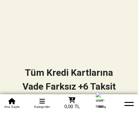
Tüm Kredi Kartlarına
Vade Farksız +6 Taksit
0850 305 09 70
0,00 TL
Beden Tablosu
Ana Sayfa
Kategoriler
Banka Hesapları
Whatsapp
Yardım
Giriş