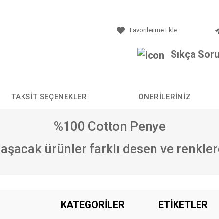
Sıkça Soru
TAKSIT SEÇENEKLERI
ÖNERILERINIZ
%100 Cotton Penye
laşacak ürünler farklı desen ve renkle
da yetersiz gördüğünüz noktaları öneri formunu kullanarak tarafımıza iletebilirs
KATEGORİLER
ETİKETLER
Bu ürüne ilk yorumu siz yapın!