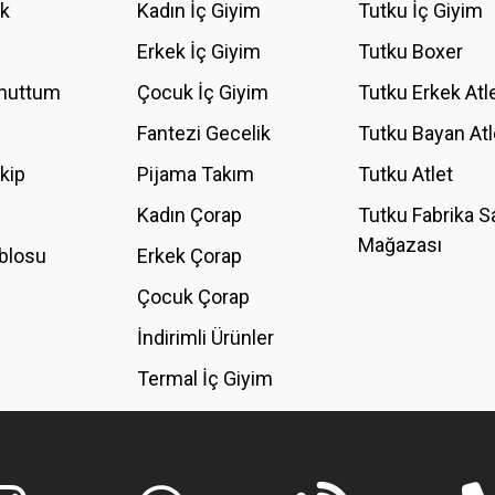
ik
Kadın İç Giyim
Tutku İç Giyim
YORUM YAZ
Erkek İç Giyim
Tutku Boxer
Unuttum
Çocuk İç Giyim
Tutku Erkek Atl
Fantezi Gecelik
Tutku Bayan Atl
akip
Pijama Takım
Tutku Atlet
Kadın Çorap
Tutku Fabrika S
Mağazası
blosu
Erkek Çorap
GÖNDER
Çocuk Çorap
İndirimli Ürünler
Termal İç Giyim