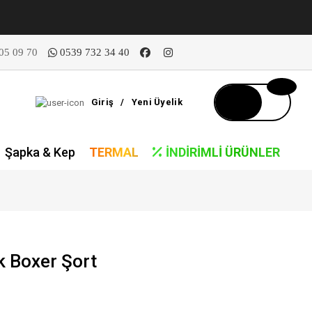
05 09 70
0539 732 34 40
Giriş
/
Yeni Üyelik
Şapka & Kep
TERMAL
İNDIRIMLI ÜRÜNLER
k Boxer Şort