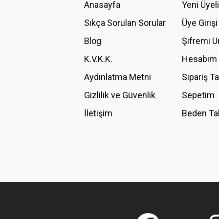
Anasayfa
Yeni Üyel
Ürün resmi kalitesiz, bozuk veya görüntülenemiyor.
Ürün açıklamasında eksik bilgiler bulunuyor.
Sıkça Sorulan Sorular
Üye Girişi
Ürün bilgilerinde hatalar bulunuyor.
Blog
Şifremi 
Ürün fiyatı diğer sitelerden daha pahalı.
K.V.K.K.
Hesabım
Bu ürüne benzer farklı alternatifler olmalı.
Aydınlatma Metni
Sipariş T
Gizlilik ve Güvenlik
Sepetim
İletişim
Beden Ta