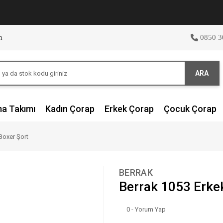
m
0850 3
ARA
ma Takımı
Kadın Çorap
Erkek Çorap
Çocuk Çorap
Boxer Şort
BERRAK
Berrak 1053 Erke
0 - Yorum Yap