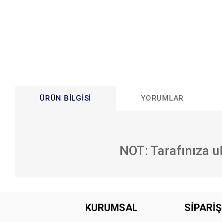
ÜRÜN BILGISI
YORUMLAR
NOT: Tarafınıza u
Bu ürünün fiyat bilgisi, resim, ürün açıklamalarında ve diğer konular
Görüş ve önerileriniz için teşekkür ederiz.
KURUMSAL
SİPARİŞ