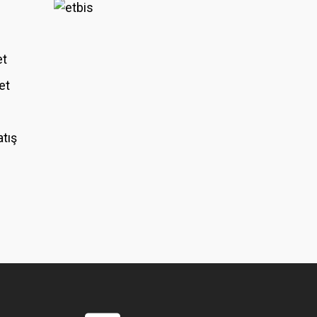
et
et
atış