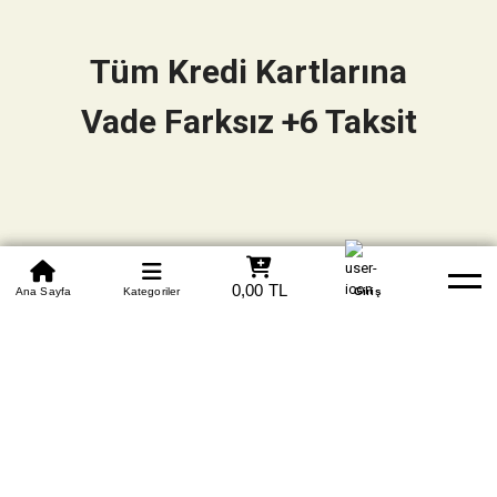
Tüm Kredi Kartlarına
Vade Farksız +6 Taksit
0850 305 09 70
0,00 TL
Beden Tablosu
Ana Sayfa
Kategoriler
Banka Hesapları
Whatsapp
Yardım
Giriş