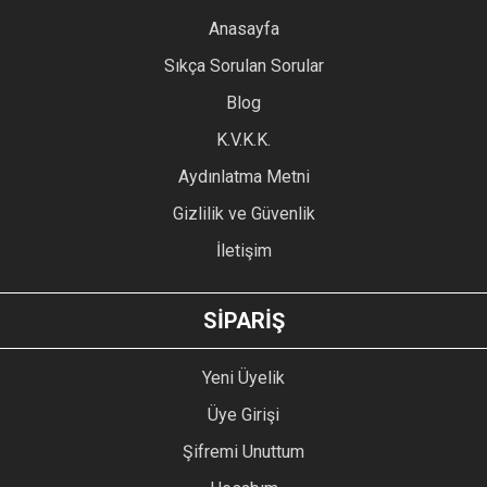
YORUM YAZ
Anasayfa
Ürün resmi kalitesiz, bozuk veya görüntülenemiyor.
Sıkça Sorulan Sorular
Ürün açıklamasında eksik bilgiler bulunuyor.
Blog
Ürün bilgilerinde hatalar bulunuyor.
Ürün fiyatı diğer sitelerden daha pahalı.
K.V.K.K.
Bu ürüne benzer farklı alternatifler olmalı.
Aydınlatma Metni
Gizlilik ve Güvenlik
İletişim
GÖNDER
SİPARİŞ
Yeni Üyelik
Üye Girişi
Şifremi Unuttum