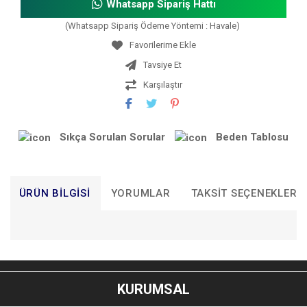
Whatsapp Sipariş Hattı
(Whatsapp Sipariş Ödeme Yöntemi : Havale)
Tavsiye Et
Karşılaştır
Sıkça Sorulan Sorular
Beden Tablosu
ÜRÜN BILGISI
YORUMLAR
TAKSIT SEÇENEKLERI
Bu ürünün fiyat bilgisi, resim, ürün açıklamalarında ve diğer
konularda yetersiz gördüğünüz noktaları öneri formunu
Bu ürüne ilk yorumu siz yapın!
kullanarak tarafımıza iletebilirsiniz.
KURUMSAL
Görüş ve önerileriniz için teşekkür ederiz.