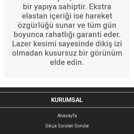
bir yapıya sahiptir. Ekstra
elastan içeriği ise hareket
özgürlüğü sunar ve tüm gün
boyunca rahatlığı garanti eder.
Lazer kesimi sayesinde dikiş izi
olmadan kusursuz bir görünüm
elde edin.
Bu ürünün fiyat bilgisi, resim, ürün açıklamalarında ve diğer
konularda yetersiz gördüğünüz noktaları öneri formunu
Bu ürüne ilk yorumu siz yapın!
kullanarak tarafımıza iletebilirsiniz.
KURUMSAL
Görüş ve önerileriniz için teşekkür ederiz.
YORUM YAZ
Anasayfa
Ürün resmi kalitesiz, bozuk veya görüntülenemiyor.
Sıkça Sorulan Sorular
Ürün açıklamasında eksik bilgiler bulunuyor.