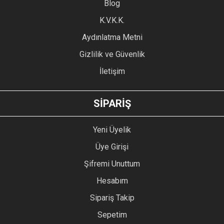
Blog
Ürün bilgilerinde hatalar bulunuyor.
Ürün fiyatı diğer sitelerden daha pahalı.
K.V.K.K.
Bu ürüne benzer farklı alternatifler olmalı.
Aydınlatma Metni
Gizlilik ve Güvenlik
İletişim
GÖNDER
SİPARİŞ
Yeni Üyelik
Üye Girişi
Şifremi Unuttum
Hesabım
Sipariş Takip
Sepetim