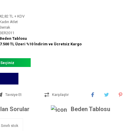
42,82 TL + KDV
Kadın Atlet
Berrak
BER2011
Beden Tablosu
7.500 TL Üzeri %10 İndirim ve Ücretsiz Kargo
 Seçiniz
Tavsiye Et
Karşılaştır
lan Sorular
Beden Tablosu
Sınırlı stok