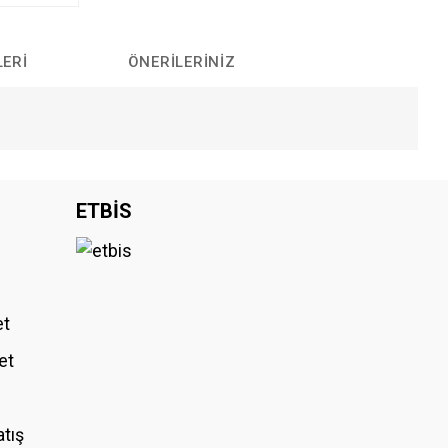
LERI
ÖNERILERINIZ
iniz.
ETBİS
et
et
atış