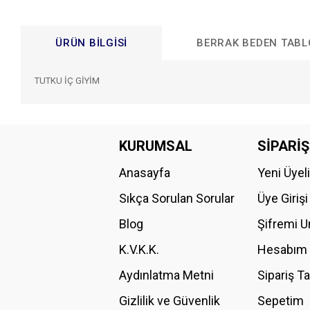
ÜRÜN BILGISI
BERRAK BEDEN TAB
TUTKU İÇ GİYİM
Bu ürünün fiyat bilgisi, resim, ürün açıklamalarında ve diğer konular
Görüş ve önerileriniz için teşekkür ederiz.
KURUMSAL
SİPARİŞ
Anasayfa
Yeni Üyel
Ürün resmi kalitesiz, bozuk veya görüntülenemiyor.
Ürün açıklamasında eksik bilgiler bulunuyor.
Sıkça Sorulan Sorular
Üye Girişi
Ürün bilgilerinde hatalar bulunuyor.
Blog
Şifremi 
Ürün fiyatı diğer sitelerden daha pahalı.
K.V.K.K.
Hesabım
Bu ürüne benzer farklı alternatifler olmalı.
Aydınlatma Metni
Sipariş T
Gizlilik ve Güvenlik
Sepetim