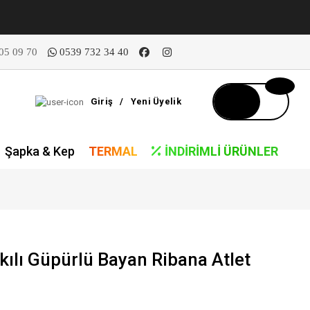
05 09 70
0539 732 34 40
Giriş
/
Yeni Üyelik
Şapka & Kep
TERMAL
İNDIRIMLI ÜRÜNLER
kılı Güpürlü Bayan Ribana Atlet