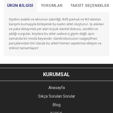
ÜRÜN BILGISI
YORUMLAR
TAKSIT SEÇENEKLERI
Siyahın asaleti ve ekrunun sakinliği, %95 pamuk ve %5 elastan
karışımı kumaşıyla birleşerek bu kadın atlet oluşturur. İp askıları
ve yaka detayında yer alan küçük dantel dokusu, zarafeti ve
şıklığı vurgular, böylece bu atlet sadece iç giyim değil, aynı
zamanda bir moda beyanıdır. Gardırobunuzun vazgeçilmez
parçalarından biri olacak bu atleti hemen sepetinize ekleyin ve
stilinizi tamamlayın!
Bu ürünün fiyat bilgisi, resim, ürün açıklamalarında ve diğer
konularda yetersiz gördüğünüz noktaları öneri formunu
Bu ürüne ilk yorumu siz yapın!
kullanarak tarafımıza iletebilirsiniz.
KURUMSAL
Görüş ve önerileriniz için teşekkür ederiz.
YORUM YAZ
Anasayfa
Ürün resmi kalitesiz, bozuk veya görüntülenemiyor.
Sıkça Sorulan Sorular
Ürün açıklamasında eksik bilgiler bulunuyor.
Blog
Ürün bilgilerinde hatalar bulunuyor.
Ürün fiyatı diğer sitelerden daha pahalı.