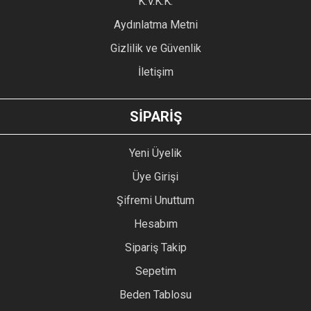
K.V.K.K.
Bu ürüne benzer farklı alternatifler olmalı.
Aydınlatma Metni
Gizlilik ve Güvenlik
İletişim
GÖNDER
SİPARİŞ
Yeni Üyelik
Üye Girişi
Şifremi Unuttum
Hesabım
Sipariş Takip
Sepetim
Beden Tablosu