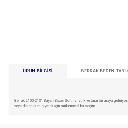
ÜRÜN BILGISI
BERRAK BEDEN TAB
Berrak 2100-2101 Bayan Boxer Şort, rahatlık ve tarzı bir araya getiri
veya dinlenirken giymek için mükemmel bir seçim.
Bu ürünün fiyat bilgisi, resim, ürün açıklamalarında ve diğer konular