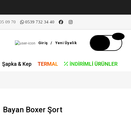
05 09 70
0539 732 34 40
Giriş
/
Yeni Üyelik
Şapka & Kep
TERMAL
İNDIRIMLI ÜRÜNLER
 Bayan Boxer Şort