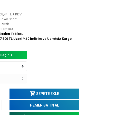
68,44 TL + KDV
Boxer Short
Berrak
BER2100
Beden Tablosu
7.500 TL Üzeri %10 İndirim ve Ücretsiz Kargo
 Seçiniz
SEPETE EKLE
HEMEN SATIN AL