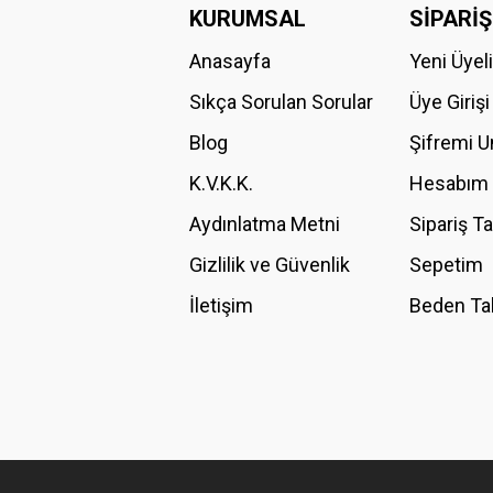
Görüş ve önerileriniz için teşekkür ederiz.
KURUMSAL
SİPARİŞ
Anasayfa
Yeni Üyel
Ürün resmi kalitesiz, bozuk veya görüntülenemiyor.
Ürün açıklamasında eksik bilgiler bulunuyor.
Sıkça Sorulan Sorular
Üye Girişi
Ürün bilgilerinde hatalar bulunuyor.
Blog
Şifremi 
Ürün fiyatı diğer sitelerden daha pahalı.
K.V.K.K.
Hesabım
Bu ürüne benzer farklı alternatifler olmalı.
Aydınlatma Metni
Sipariş T
Gizlilik ve Güvenlik
Sepetim
İletişim
Beden Ta