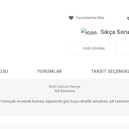
Sıkça Soru
Hızlı Gönderi
LOSU
YORUMLAR
TAKSIT SEÇENEK
%92 Cotton Penye
%8 Elastane
yor. Yumuşak ve esnek kumaşı sayesinde gün boyu rahatlık sunarken, şık tasarımı
da yetersiz gördüğünüz noktaları öneri formunu kullanarak tarafımıza iletebilirs
BERRAK KADIN ÜRÜNLERİ