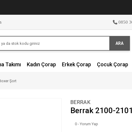
m
0850 3
ARA
ma Takımı
Kadın Çorap
Erkek Çorap
Çocuk Çorap
Boxer Şort
BERRAK
Berrak 2100-2101
0 - Yorum Yap