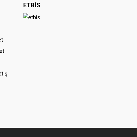
ETBİS
et
et
atış