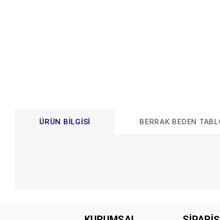
ÜRÜN BILGISI
BERRAK BEDEN TAB
Bu ürünün fiyat bilgisi, resim, ürün açıklamalarında ve diğer konular
Görüş ve önerileriniz için teşekkür ederiz.
KURUMSAL
SİPARİŞ