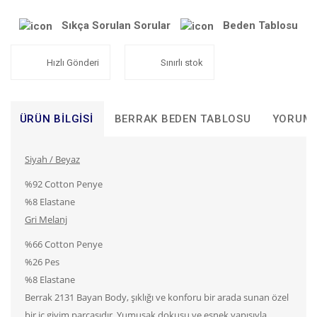
Sıkça Sorulan Sorular
Beden Tablosu
Hızlı Gönderi
Sınırlı stok
ÜRÜN BILGISI
BERRAK BEDEN TABLOSU
YORUM
Siyah / Beyaz
%92 Cotton Penye
%8 Elastane
Gri Melanj
%66 Cotton Penye
%26 Pes
%8 Elastane
Berrak 2131 Bayan Body, şıklığı ve konforu bir arada sunan özel
bir iç giyim parçasıdır. Yumuşak dokusu ve esnek yapısıyla