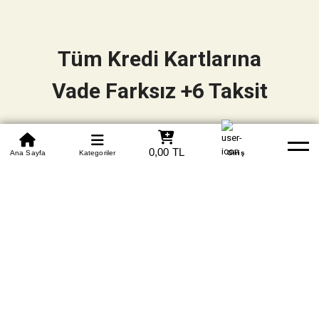
Tüm Kredi Kartlarına
Vade Farksız +6 Taksit
0850 305 09 70
0,00 TL
Beden Tablosu
Ana Sayfa
Kategoriler
Banka Hesapları
Whatsapp
Yardım
Giriş