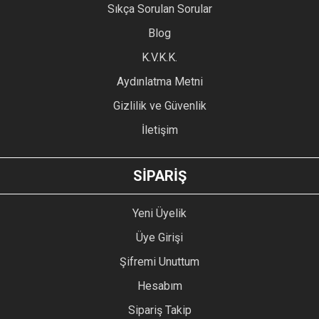
Sıkça Sorulan Sorular
Ürün açıklamasında eksik bilgiler bulunuyor.
Blog
Ürün bilgilerinde hatalar bulunuyor.
Ürün fiyatı diğer sitelerden daha pahalı.
K.V.K.K.
Bu ürüne benzer farklı alternatifler olmalı.
Aydınlatma Metni
Gizlilik ve Güvenlik
İletişim
GÖNDER
SİPARİŞ
Yeni Üyelik
Üye Girişi
Şifremi Unuttum
Hesabım
Sipariş Takip