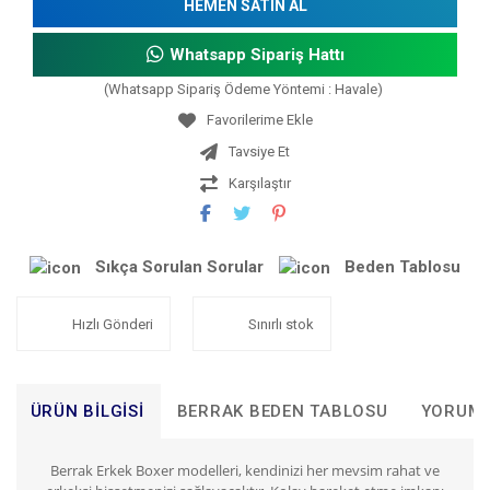
HEMEN SATIN AL
Whatsapp Sipariş Hattı
(Whatsapp Sipariş Ödeme Yöntemi : Havale)
Tavsiye Et
Karşılaştır
Sıkça Sorulan Sorular
Beden Tablosu
Hızlı Gönderi
Sınırlı stok
ÜRÜN BILGISI
BERRAK BEDEN TABLOSU
YORUM
B
errak Erkek Boxer modelleri, kendinizi her mevsim rahat ve