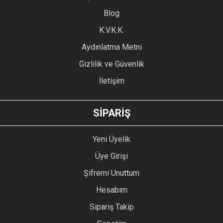
Blog
Ürün bilgilerinde hatalar bulunuyor.
Ürün fiyatı diğer sitelerden daha pahalı.
K.V.K.K.
Bu ürüne benzer farklı alternatifler olmalı.
Aydınlatma Metni
Gizlilik ve Güvenlik
İletişim
GÖNDER
SİPARİŞ
Yeni Üyelik
Üye Girişi
Şifremi Unuttum
Hesabım
Sipariş Takip