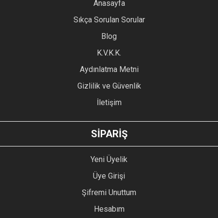
YORUM YAZ
Anasayfa
Ürün resmi kalitesiz, bozuk veya görüntülenemiyor.
Sıkça Sorulan Sorular
Ürün açıklamasında eksik bilgiler bulunuyor.
Blog
Ürün bilgilerinde hatalar bulunuyor.
Ürün fiyatı diğer sitelerden daha pahalı.
K.V.K.K.
Bu ürüne benzer farklı alternatifler olmalı.
Aydınlatma Metni
Gizlilik ve Güvenlik
İletişim
GÖNDER
SİPARİŞ
Yeni Üyelik
Üye Girişi
Şifremi Unuttum
Hesabım