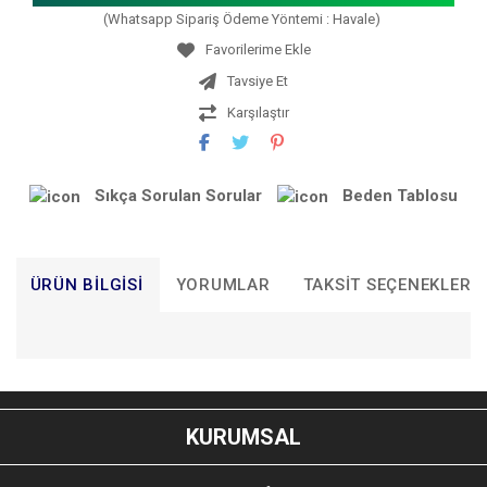
(Whatsapp Sipariş Ödeme Yöntemi : Havale)
Tavsiye Et
Karşılaştır
Sıkça Sorulan Sorular
Beden Tablosu
ÜRÜN BILGISI
YORUMLAR
TAKSIT SEÇENEKLERI
Bu ürünün fiyat bilgisi, resim, ürün açıklamalarında ve diğer
konularda yetersiz gördüğünüz noktaları öneri formunu
Bu ürüne ilk yorumu siz yapın!
kullanarak tarafımıza iletebilirsiniz.
KURUMSAL
Görüş ve önerileriniz için teşekkür ederiz.