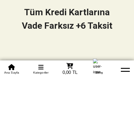
Tüm Kredi Kartlarına
Vade Farksız +6 Taksit
0850 305 09 70
0,00 TL
Beden Tablosu
Ana Sayfa
Kategoriler
Banka Hesapları
Whatsapp
Yardım
Giriş