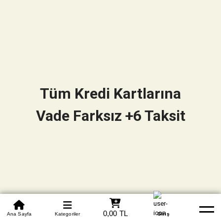
Tüm Kredi Kartlarına
Vade Farksız +6 Taksit
0850 305 09 70
0,00 TL
Beden Tablosu
Ana Sayfa
Kategoriler
Banka Hesapları
Whatsapp
Yardım
Giriş