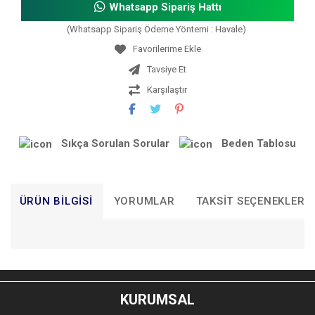
Whatsapp Sipariş Hattı
(Whatsapp Sipariş Ödeme Yöntemi : Havale)
Tavsiye Et
Karşılaştır
Sıkça Sorulan Sorular
Beden Tablosu
ÜRÜN BILGISI
YORUMLAR
TAKSIT SEÇENEKLERI
Bu ürünün fiyat bilgisi, resim, ürün açıklamalarında ve diğer
konularda yetersiz gördüğünüz noktaları öneri formunu
Bu ürüne ilk yorumu siz yapın!
kullanarak tarafımıza iletebilirsiniz.
KURUMSAL
Görüş ve önerileriniz için teşekkür ederiz.