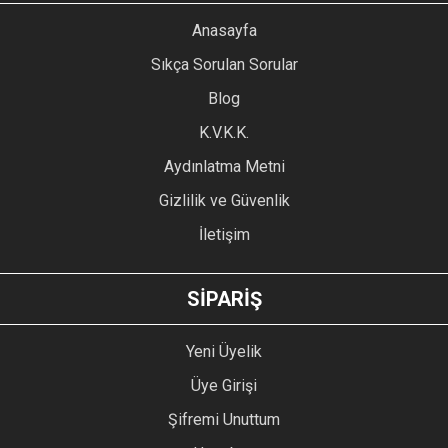
YORUM YAZ
Anasayfa
Ürün resmi kalitesiz, bozuk veya görüntülenemiyor.
Sıkça Sorulan Sorular
Ürün açıklamasında eksik bilgiler bulunuyor.
Blog
Ürün bilgilerinde hatalar bulunuyor.
Ürün fiyatı diğer sitelerden daha pahalı.
K.V.K.K.
Bu ürüne benzer farklı alternatifler olmalı.
Aydınlatma Metni
Gizlilik ve Güvenlik
İletişim
GÖNDER
SİPARİŞ
Yeni Üyelik
Üye Girişi
Şifremi Unuttum