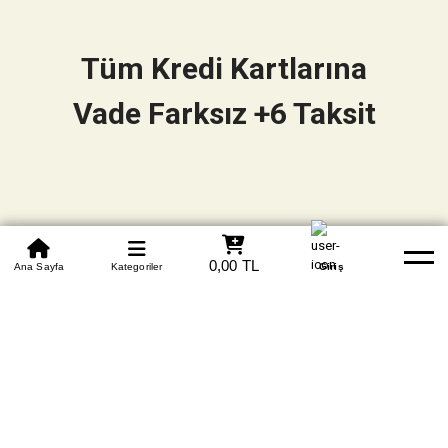
Tüm Kredi Kartlarına
Vade Farksız +6 Taksit
0850 305 09 70
0,00 TL
Beden Tablosu
Ana Sayfa
Kategoriler
Banka Hesapları
Whatsapp
Yardım
Giriş