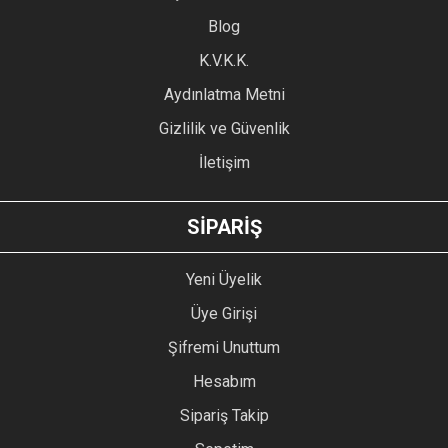
Blog
Ürün bilgilerinde hatalar bulunuyor.
Ürün fiyatı diğer sitelerden daha pahalı.
K.V.K.K.
Bu ürüne benzer farklı alternatifler olmalı.
Aydınlatma Metni
Gizlilik ve Güvenlik
İletişim
GÖNDER
SİPARİŞ
Yeni Üyelik
Üye Girişi
Şifremi Unuttum
Hesabım
Sipariş Takip