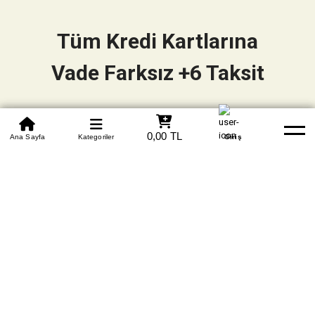
Tüm Kredi Kartlarına
Vade Farksız +6 Taksit
0850 305 09 70
0,00 TL
Beden Tablosu
Ana Sayfa
Kategoriler
Banka Hesapları
Whatsapp
Yardım
Giriş