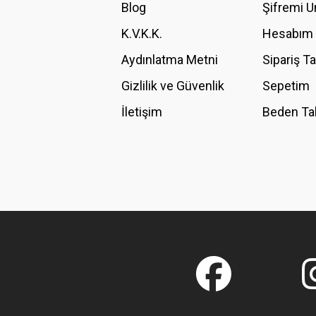
Blog
Şifremi 
Ürün fiyatı diğer sitelerden daha pahalı.
K.V.K.K.
Hesabım
Bu ürüne benzer farklı alternatifler olmalı.
Aydınlatma Metni
Sipariş T
Gizlilik ve Güvenlik
Sepetim
İletişim
Beden Ta