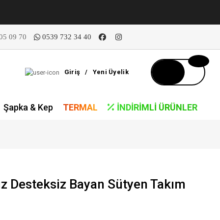
05 09 70
0539 732 34 40
Giriş
/
Yeni Üyelik
Şapka & Kep
TERMAL
İNDIRIMLI ÜRÜNLER
iz Desteksiz Bayan Sütyen Takım