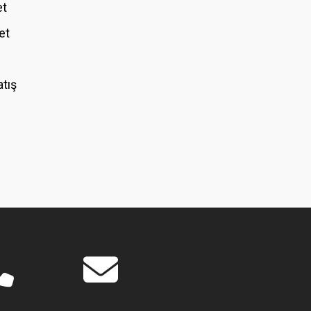
et
et
atış