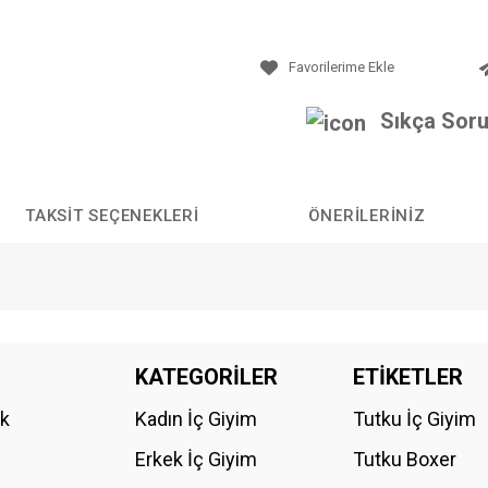
Sıkça Soru
TAKSIT SEÇENEKLERI
ÖNERILERINIZ
da yetersiz gördüğünüz noktaları öneri formunu kullanarak tarafımıza iletebilirs
KATEGORİLER
ETİKETLER
Bu ürüne ilk yorumu siz yapın!
ik
Kadın İç Giyim
Tutku İç Giyim
YORUM YAZ
Erkek İç Giyim
Tutku Boxer