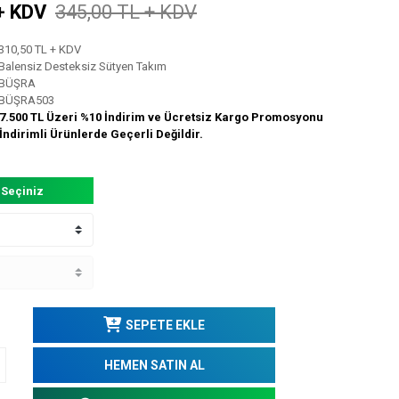
+ KDV
345,00 TL + KDV
310,50 TL + KDV
Balensiz Desteksiz Sütyen Takım
BÜŞRA
BÜŞRA503
7.500 TL Üzeri %10 İndirim ve Ücretsiz Kargo Promosyonu
İndirimli Ürünlerde Geçerli Değildir.
 Seçiniz
SEPETE EKLE
HEMEN SATIN AL