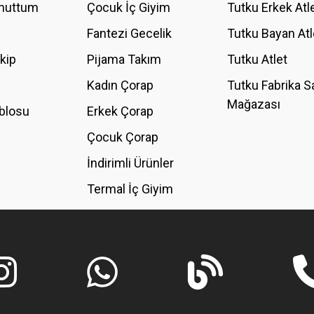
Unuttum
Çocuk İç Giyim
Tutku Erkek Atl
Fantezi Gecelik
Tutku Bayan Atl
akip
Pijama Takım
Tutku Atlet
Kadın Çorap
Tutku Fabrika S
Mağazası
blosu
Erkek Çorap
GÖNDER
Çocuk Çorap
İndirimli Ürünler
Termal İç Giyim