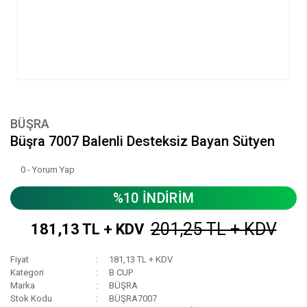
BÜŞRA
Büşra 7007 Balenli Desteksiz Bayan Sütyen
0 - Yorum Yap
%10 İNDİRİM
201,25 TL + KDV
181,13 TL + KDV
Fiyat
181,13 TL + KDV
Kategori
B CUP
Marka
BÜŞRA
Stok Kodu
BÜŞRA7007