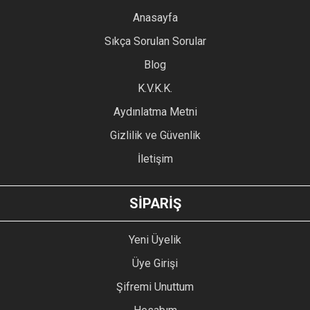
YORUM YAZ
Anasayfa
Ürün resmi kalitesiz, bozuk veya görüntülenemiyor.
Sıkça Sorulan Sorular
Ürün açıklamasında eksik bilgiler bulunuyor.
Blog
Ürün bilgilerinde hatalar bulunuyor.
Ürün fiyatı diğer sitelerden daha pahalı.
K.V.K.K.
Bu ürüne benzer farklı alternatifler olmalı.
Aydınlatma Metni
Gizlilik ve Güvenlik
İletişim
GÖNDER
SİPARİŞ
Yeni Üyelik
Üye Girişi
Şifremi Unuttum