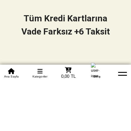
Tüm Kredi Kartlarına
Vade Farksız +6 Taksit
0850 305 09 70
0,00 TL
Beden Tablosu
Ana Sayfa
Kategoriler
Banka Hesapları
Whatsapp
Yardım
Giriş