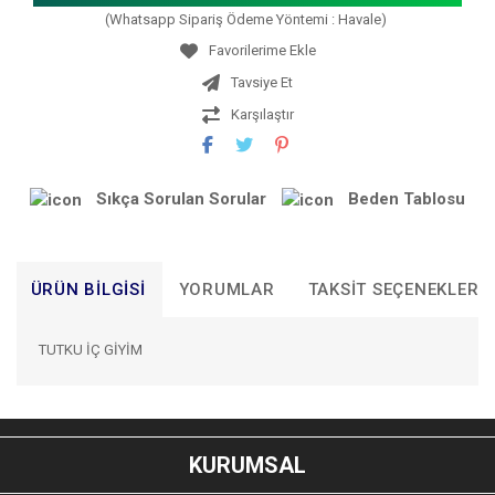
(Whatsapp Sipariş Ödeme Yöntemi : Havale)
Tavsiye Et
Karşılaştır
Sıkça Sorulan Sorular
Beden Tablosu
ÜRÜN BILGISI
YORUMLAR
TAKSIT SEÇENEKLERI
TUTKU İÇ GİYİM
Bu ürünün fiyat bilgisi, resim, ürün açıklamalarında ve diğer
konularda yetersiz gördüğünüz noktaları öneri formunu
Bu ürüne ilk yorumu siz yapın!
kullanarak tarafımıza iletebilirsiniz.
KURUMSAL
Görüş ve önerileriniz için teşekkür ederiz.