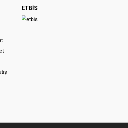
ETBİS
et
et
atış