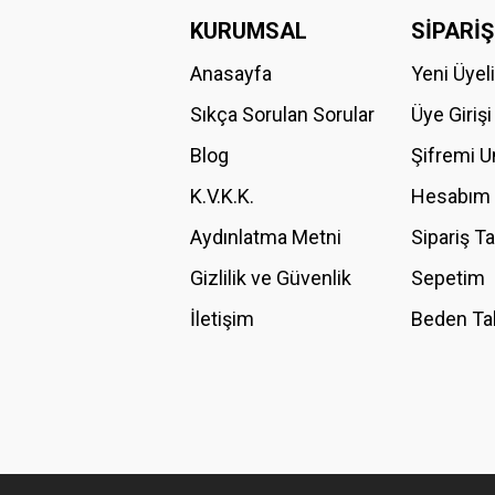
Görüş ve önerileriniz için teşekkür ederiz.
KURUMSAL
SİPARİŞ
Anasayfa
Yeni Üyel
Ürün resmi kalitesiz, bozuk veya görüntülenemiyor.
Ürün açıklamasında eksik bilgiler bulunuyor.
Sıkça Sorulan Sorular
Üye Girişi
Ürün bilgilerinde hatalar bulunuyor.
Blog
Şifremi 
Ürün fiyatı diğer sitelerden daha pahalı.
K.V.K.K.
Hesabım
Bu ürüne benzer farklı alternatifler olmalı.
Aydınlatma Metni
Sipariş T
Gizlilik ve Güvenlik
Sepetim
İletişim
Beden Ta