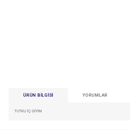
ÜRÜN BILGISI
YORUMLAR
TUTKU İÇ GİYİM
Bu ürünün fiyat bilgisi, resim, ürün açıklamalarında ve diğer konular