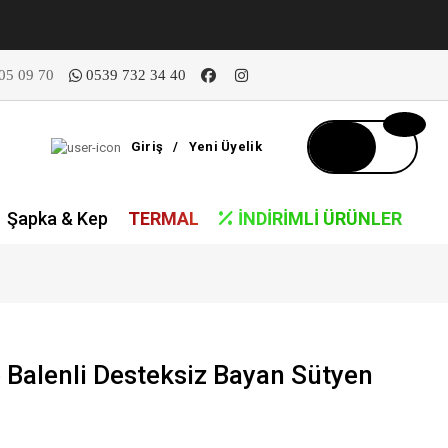
05 09 70
0539 732 34 40
Giriş
/
Yeni Üyelik
Şapka & Kep
TERMAL
İNDIRIMLI ÜRÜNLER
 Balenli Desteksiz Bayan Sütyen