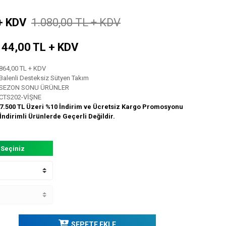
+ KDV
1.080,00 TL + KDV
: 144,00 TL + KDV
864,00 TL + KDV
Balenli Desteksiz Sütyen Takım
SEZON SONU ÜRÜNLER
CTS202-VİŞNE
7.500 TL Üzeri %10 İndirim ve Ücretsiz Kargo Promosyonu
İndirimli Ürünlerde Geçerli Değildir.
 Seçiniz
SEPETE EKLE