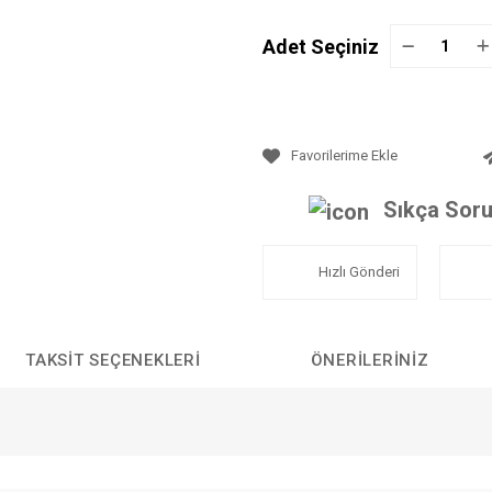
Adet Seçiniz
Sıkça Soru
Hızlı Gönderi
TAKSIT SEÇENEKLERI
ÖNERILERINIZ
da yetersiz gördüğünüz noktaları öneri formunu kullanarak tarafımıza iletebilirs