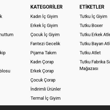
KATEGORİLER
ETİKETLER
Bu ürüne ilk yorumu siz yapın!
ik
Kadın İç Giyim
Tutku İç Giyim
YORUM YAZ
Erkek İç Giyim
Tutku Boxer
Unuttum
Çocuk İç Giyim
Tutku Erkek Atl
Fantezi Gecelik
Tutku Bayan Atl
akip
Pijama Takım
Tutku Atlet
Kadın Çorap
Tutku Fabrika S
Mağazası
blosu
Erkek Çorap
GÖNDER
Çocuk Çorap
İndirimli Ürünler
Termal İç Giyim