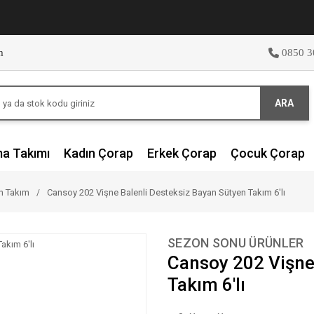
m
0850 3
ARA
ma Takımı
Kadın Çorap
Erkek Çorap
Çocuk Çorap
en Takım
Cansoy 202 Vişne Balenli Desteksiz Bayan Sütyen Takım 6'lı
SEZON SONU ÜRÜNLER
Cansoy 202 Vişne
Takım 6'lı