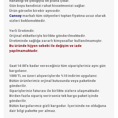
Rahatlığı ve şıklığıyla ön plana çıkar.
Gün boyu kendinizi rahat hissetmenizi sağlar.
Ürün görselin birebir aynısıdır.
Cansoy
markalı tüm sütyenleri toptan fiyatına ucuz olarak
sizleri beklemektedir.
Yerli Üretimdir.
Orijinal etiketleriyle birlikte gönderilmektedir.
Üretiminde sağlığa zararlı kimyasallar kullanılmamıştır.
Bu üründe hijyen sebebi ile değişim ve iade
yapılmamaktadır.
Saat 14:00'e kadar vereceğiniz tüm siparişleriniz aynı gün
kargolanır.
1000 TL ve üzeri alışverişlerde %10 indirim uygulanır.
Bütün ürünlerimiz orjinal kutusunda veya paketinde
gönderilir.
Siparişleriniz faturası ile birlikte sizlere ulaşmaktadır.
Birden fazla sipariş verirseniz tek kargo paket içinde
gönderilir.
Bütün kargolarımız gizli kargodur. İçerisinde ne olduğuna
dair bilgi pakette yer almaz.