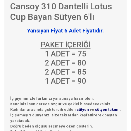
Cansoy 310 Dantelli Lotus
Cup Bayan Sütyen 6'lı
Yansıyan Fiyat 6 Adet Fiyatıdır.
PAKET İÇERİĞİ
1 ADET = 75
2 ADET = 80
2 ADET = 85
1 ADET = 90
İç giyiminizle farkınızı yaratmaya hazır olun.
Kendinizi son derece özgür ve çekici hissedeceksiniz.
Kadınlar arasında çok tercih edilen
sütyen
ve
sütyen takımı
,
iç çamaşırı dünyanızı size tekrardan keşfettirerek baştan
yaratacak.
Doğru beden ölçüsü seçmeye özen gösterin.