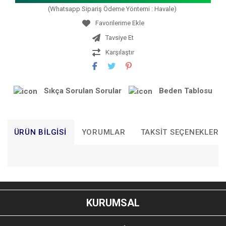
(Whatsapp Sipariş Ödeme Yöntemi : Havale)
Tavsiye Et
Karşılaştır
Sıkça Sorulan Sorular
Beden Tablosu
ÜRÜN BILGISI
YORUMLAR
TAKSIT SEÇENEKLERI
Bu ürünün fiyat bilgisi, resim, ürün açıklamalarında ve diğer
konularda yetersiz gördüğünüz noktaları öneri formunu
Bu ürüne ilk yorumu siz yapın!
kullanarak tarafımıza iletebilirsiniz.
KURUMSAL
Görüş ve önerileriniz için teşekkür ederiz.