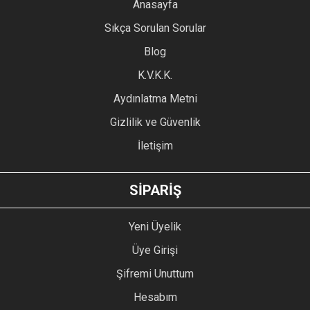
YORUM YAZ
Anasayfa
Ürün resmi kalitesiz, bozuk veya görüntülenemiyor.
Sıkça Sorulan Sorular
Ürün açıklamasında eksik bilgiler bulunuyor.
Blog
Ürün bilgilerinde hatalar bulunuyor.
Ürün fiyatı diğer sitelerden daha pahalı.
K.V.K.K.
Bu ürüne benzer farklı alternatifler olmalı.
Aydınlatma Metni
Gizlilik ve Güvenlik
İletişim
GÖNDER
SİPARİŞ
Yeni Üyelik
Üye Girişi
Şifremi Unuttum
Hesabım