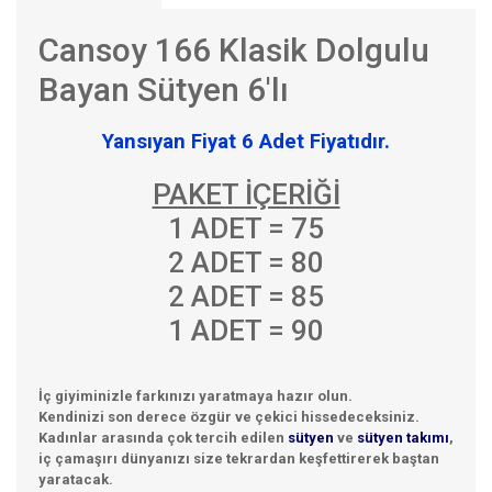
Cansoy 166 Klasik Dolgulu
Bayan Sütyen 6'lı
Yansıyan Fiyat 6 Adet Fiyatıdır.
PAKET İÇERİĞİ
1 ADET = 75
2 ADET = 80
2 ADET = 85
1 ADET = 90
İç giyiminizle farkınızı yaratmaya hazır olun.
Kendinizi son derece özgür ve çekici hissedeceksiniz.
Kadınlar arasında çok tercih edilen
sütyen
ve
sütyen takımı
,
iç çamaşırı dünyanızı size tekrardan keşfettirerek baştan
yaratacak.