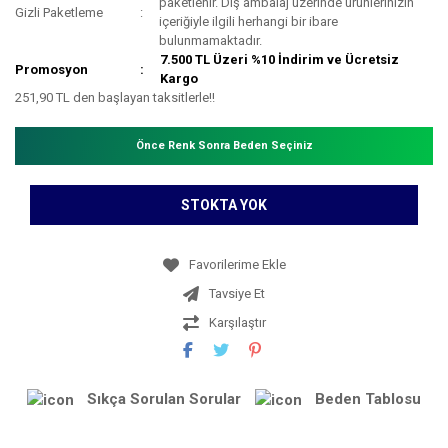
paketlenir. Dış ambalaj üzerinde ürünlerinizin
Gizli Paketleme
içeriğiyle ilgili herhangi bir ibare
bulunmamaktadır.
7.500 TL Üzeri %10 İndirim ve Ücretsiz
Promosyon
Kargo
251,90 TL den başlayan taksitlerle!!
Önce Renk Sonra Beden Seçiniz
STOKTA YOK
Tavsiye Et
Karşılaştır
Sıkça Sorulan Sorular
Beden Tablosu