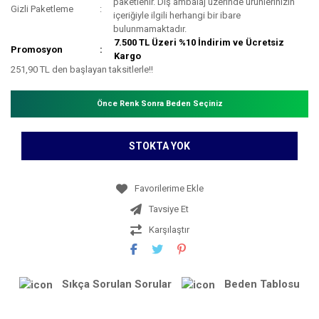
paketlenir. Dış ambalaj üzerinde ürünlerinizin
Gizli Paketleme
içeriğiyle ilgili herhangi bir ibare
bulunmamaktadır.
7.500 TL Üzeri %10 İndirim ve Ücretsiz
Promosyon
Kargo
251,90 TL den başlayan taksitlerle!!
Önce Renk Sonra Beden Seçiniz
STOKTA YOK
Tavsiye Et
Karşılaştır
Sıkça Sorulan Sorular
Beden Tablosu